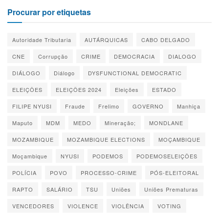
Procurar por etiquetas
Autoridade Tributaria
AUTÁRQUICAS
CABO DELGADO
CNE
Corrupção
CRIME
DEMOCRACIA
DIALOGO
DIÁLOGO
Diálogo
DYSFUNCTIONAL DEMOCRATIC
ELEIÇÕES
ELEIÇÕES 2024
Eleições
ESTADO
FILIPE NYUSI
Fraude
Frelimo
GOVERNO
Manhiça
Maputo
MDM
MEDO
Mineração;
MONDLANE
MOZAMBIQUE
MOZAMBIQUE ELECTIONS
MOÇAMBIQUE
Moçambique
NYUSI
PODEMOS
PODEMOSELEIÇÕES
POLÍCIA
POVO
PROCESSO-CRIME
PÓS-ELEITORAL
RAPTO
SALÁRIO
TSU
Uniões
Uniões Prematuras
VENCEDORES
VIOLENCE
VIOLÊNCIA
VOTING