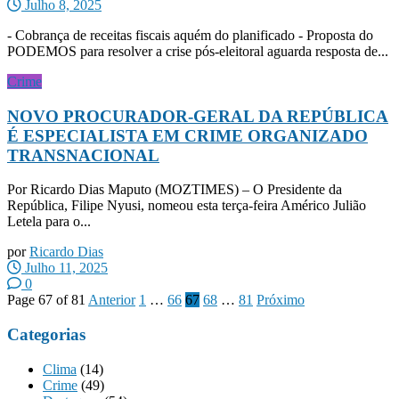
Julho 8, 2025
- Cobrança de receitas fiscais aquém do planificado - Proposta do
PODEMOS para resolver a crise pós-eleitoral aguarda resposta de...
Crime
NOVO PROCURADOR-GERAL DA REPÚBLICA
É ESPECIALISTA EM CRIME ORGANIZADO
TRANSNACIONAL
Por Ricardo Dias Maputo (MOZTIMES) – O Presidente da
República, Filipe Nyusi, nomeou esta terça-feira Américo Julião
Letela para o...
por
Ricardo Dias
Julho 11, 2025
0
Page 67 of 81
Anterior
1
…
66
67
68
…
81
Próximo
Categorias
Clima
(14)
Crime
(49)