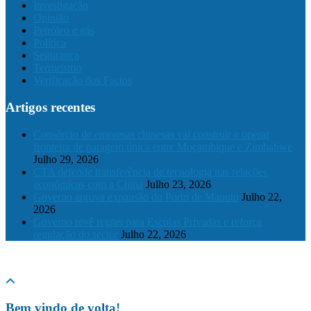
Investigação
Opinião
Petróleo e gás
Política
Segurança
Terrorismo
Verificação dos Factos
Artigos recentes
Consórcio de empresas chinesas vai construir e operar
fronteira de paragem única entre Moçambique e Zimbabwe
Julho 29, 2026
CTA defende transferência de tecnologia nas relações
económicas com a China
Julho 23, 2026
Governo aprova expansão do Porto de Maputo
Julho 22,
2026
Governo revê regras para Escolas Privadas e reforça
regulação do sector
Julho 22, 2026
© 2024 The Mozambique Times, Todos os Direitos Reservados
Bem vindo de volta!