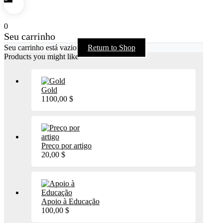
0
Seu carrinho
Seu carrinho está vazio
Return to Shop
Products you might like
Gold
1100,00
$
Preço por artigo
20,00
$
Apoio à Educação
100,00
$