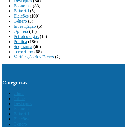
Destaques
(54)
Economia
(83)
Editorial
(5)
Eleições
(100)
Género
(3)
Investigação
(6)
Opinião
(31)
Petróleo e gás
(15)
Política
(186)
Segurança
(46)
Terrorismo
(68)
Verificação dos Factos
(2)
Categorias
Clima
Crime
Destaques
Economia
Editorial
Eleições
Género