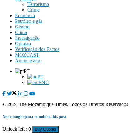
Terrorismo
Crime
Economia
Petróleo e gás
Género
Clima
Investigação
Opinião
Verificação dos Factos
MOZCAST
Anuncie aqui
PT
PT
ENG
© 2024 The Mozambique Times, Todos os Direitos Reservados
Not enough quota to unlock this post
Unlock left :
0
Buy Quotas