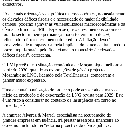
extractivos.
“As actuais orientações da política macroeconómica, nomeadamente
os elevados défices fiscais e a necessidade de maior flexibilidade
cambial, poderão agravar as vulnerabilidades macroeconómicas e da
dívida”, afirmou o FMI. “Espera-se que o crescimento económico
fora do sector mineiro permaneça modesto, em torno de 2%,
reflectindo o fraco crescimento do crédito. A inflação deverá
provavelmente ultrapassar a meta implícita do banco central a médio
prazo, impulsionada pelo financiamento monetário de elevados
défices fiscais”, acrescenta.
O FMI prevê que a situação económica de Moçambique melhore a
partir de 2030, quando as exportações de gás do projecto
Mozambique LNG, liderado pela TotalEnergies, começarem a
ganhar maior expressão.
Uma eventual paralisação do projecto pode atrasar ainda mais o
início da produção e de exportação de LNG revista para 2029. Este
é um risco a considerar no contexto da insurgência em curso no
norte do país.
A empresa Alvarez & Marsal, especialista na recuperação de
grandes empresas em falência, irá prestar assessoria financeira ao
Governo, incluindo na “reforma proactiva da dívida pública,