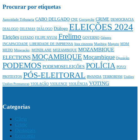
Procurar por etiquetas
CABO DELGADO
CRIME
Autoridade Tributaria
CNE
Corrupção
DEMOCRACIA
ELEIÇÕES 2024
Diálogo
DIALOGO
DILEMAS
DIÁLOGO
Frelimo
Eleições
ESTADO
FILIPE NYUSI
GOVERNO
Género
INCAPACIDADE
LIBERDADE DE IMPRENSA
lista cinzenta
Manhiça
Maputo
MDM
MOZAMBIQUE
MEDO
Mineração;
MONDLANE
MOZAMBIQUE
MOÇAMBIQUE
Moçambique
ELECTIONS
Oposição
PODEMOS
POLÍCIA
PODEMOSELEIÇÕES
POVO
PÓS-ELEITORAL
PROTESTOS
RWANDA
TERRORISM
Uniões
VOTING
Uniões Prematuras
VIOLAÇÃO
VIOLENCE
VIOLÊNCIA
Categorias
Clima
Crime
Destaques
Economia