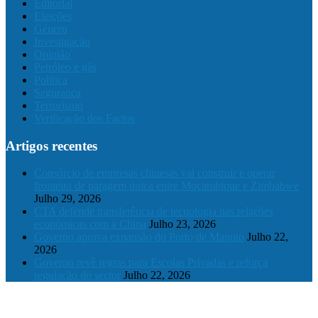
Editorial
Eleições
Género
Investigação
Opinião
Petróleo e gás
Política
Segurança
Terrorismo
Verificação dos Factos
Artigos recentes
Consórcio de empresas chinesas vai construir e operar
fronteira de paragem única entre Moçambique e Zimbabwe
Julho 29, 2026
CTA defende transferência de tecnologia nas relações
económicas com a China
Julho 23, 2026
Governo aprova expansão do Porto de Maputo
Julho 22,
2026
Governo revê regras para Escolas Privadas e reforça
regulação do sector
Julho 22, 2026
© 2024 The Mozambique Times, Todos os Direitos Reservados