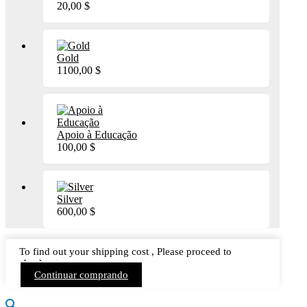
20,00
$
Gold
1100,00
$
Apoio à Educação
100,00
$
Silver
600,00
$
To find out your shipping cost , Please proceed to
checkout.
Continuar comprando