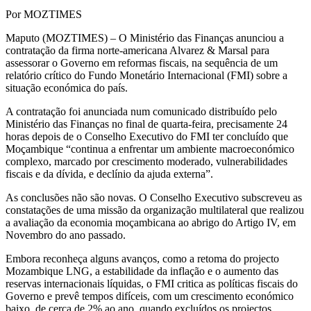
Por MOZTIMES
Maputo (MOZTIMES) – O Ministério das Finanças anunciou a
contratação da firma norte-americana Alvarez & Marsal para
assessorar o Governo em reformas fiscais, na sequência de um
relatório crítico do Fundo Monetário Internacional (FMI) sobre a
situação económica do país.
A contratação foi anunciada num comunicado distribuído pelo
Ministério das Finanças no final de quarta-feira, precisamente 24
horas depois de o Conselho Executivo do FMI ter concluído que
Moçambique “continua a enfrentar um ambiente macroeconómico
complexo, marcado por crescimento moderado, vulnerabilidades
fiscais e da dívida, e declínio da ajuda externa”.
As conclusões não são novas. O Conselho Executivo subscreveu as
constatações de uma missão da organização multilateral que realizou
a avaliação da economia moçambicana ao abrigo do Artigo IV, em
Novembro do ano passado.
Embora reconheça alguns avanços, como a retoma do projecto
Mozambique LNG, a estabilidade da inflação e o aumento das
reservas internacionais líquidas, o FMI critica as políticas fiscais do
Governo e prevê tempos difíceis, com um crescimento económico
baixo, de cerca de 2% ao ano, quando excluídos os projectos