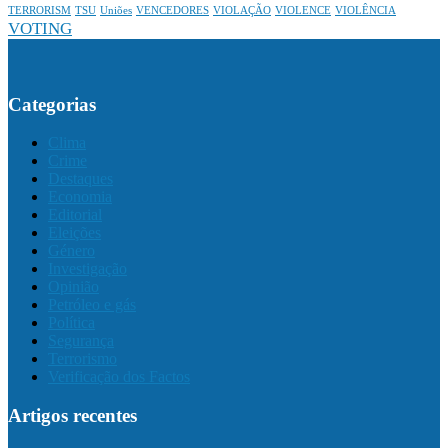
TERRORISM
TSU
Uniões
VENCEDORES
VIOLAÇÃO
VIOLENCE
VIOLÊNCIA
VOTING
Categorias
Clima
Crime
Destaques
Economia
Editorial
Eleições
Género
Investigação
Opinião
Petróleo e gás
Política
Segurança
Terrorismo
Verificação dos Factos
Artigos recentes