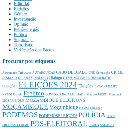
Editorial
Eleições
Género
Investigação
Opinião
Petróleo e gás
Política
Segurança
Terrorismo
Verificação dos Factos
Procurar por etiquetas
CABO DELGADO
CRIME
Autoridade Tributaria
AUTÁRQUICAS
CNE
Corrupção
Diálogo
DIALOGO
DILEMAS
DIÁLOGO
DYSFUNCTIONAL DEMOCRATIC
ELEIÇÕES 2024
Eleições
ELEIÇÕES
ESTADO
FILIPE
Frelimo
NYUSI
Fraude
GOVERNO
INCAPACIDADE
Maputo
MEDO
Mineração;
MOZAMBIQUE ELECTIONS
MOZAMBIQUE
MOÇAMBIQUE
Moçambique
NYUSI
Oposição
PODEMOS
POLÍCIA
PODEMOSELEIÇÕES
POVO
PÓS-ELEITORAL
PROCESSO-CRIME
RAPTO
SALÁRIO