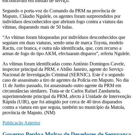
encontravam em missão de serviço.
Segundo o porta-voz do Comando da PRM na província de
Maputo, Cláudio Ngulele, os agentes foram surpreendidos por
indivíduos desconhecidos que abriram fogo contra a viatura das
vítimas, disparando mais de 50 balas.
“As vítimas foram bloqueadas por indivíduos desconhecidos que
seguiam em duas viaturas, sendo uma de marca Toyota, modelo
Ractis, cor branca, e outra não identificada, que, com recurso a
armas de fogo do tipo AKM, efectuaram disparos”, referiu Ngulele.
As vítimas foram identificadas como António Domingos Cavele,
inspector principal da PRM, e Abílio Janeiro, agente do Serviço
Nacional de Investigação Criminal (SERNIC). Este é o segundo
caso de assassinato a tiro de agentes da Polícia em Maputo. No dia
11 de Junho passado, foi assassinado outro agente da PRM em
circunstâncias similares. Trata-se de Carlos Rafael Zandamela,
superintendente principal da PRM, afecto à Unidade de Intervenção
Rápida (UIR), que foi atingido por cerca de 40 tiros disparados
contra a viatura em que seguia, também no município da Matola,
província de Maputo. (NM)
Publicação Anterior
Governo Perdoa Multas de Devedores de Segurança