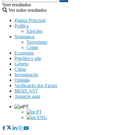
Sem resultados
Ver todos resultados
Página Principal
Política
Eleições
Segurança
Terrorismo
Crime
Economia
Petróleo e gás
Género
Clima
Investigação
Opinião
Verificação dos Factos
MOZCAST
Anuncie aqui
PT
PT
ENG