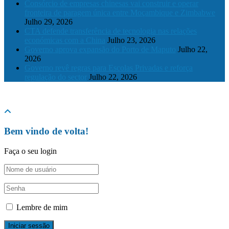
Consórcio de empresas chinesas vai construir e operar
fronteira de paragem única entre Moçambique e Zimbabwe
Julho 29, 2026
CTA defende transferência de tecnologia nas relações
económicas com a China
Julho 23, 2026
Governo aprova expansão do Porto de Maputo
Julho 22,
2026
Governo revê regras para Escolas Privadas e reforça
regulação do sector
Julho 22, 2026
© 2024 The Mozambique Times, Todos os Direitos Reservados
Bem vindo de volta!
Faça o seu login
Lembre de mim