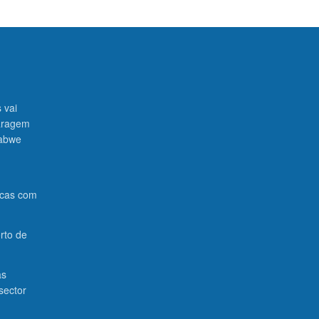
 vai
paragem
babwe
icas com
rto de
as
sector