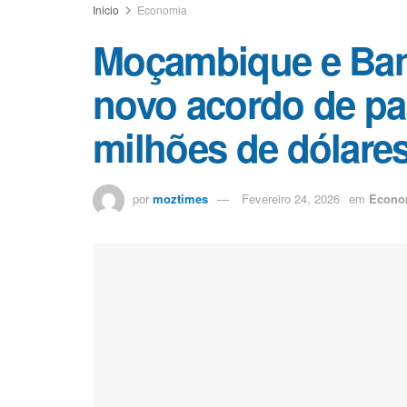
Inicio
Economia
Moçambique e Ban
novo acordo de par
milhões de dólare
por
moztimes
Fevereiro 24, 2026
em
Econo