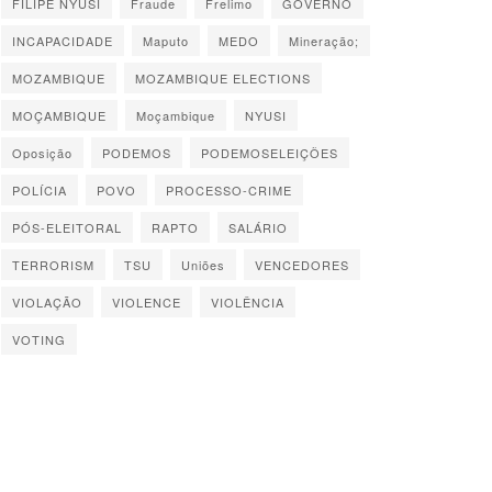
FILIPE NYUSI
Fraude
Frelimo
GOVERNO
INCAPACIDADE
Maputo
MEDO
Mineração;
MOZAMBIQUE
MOZAMBIQUE ELECTIONS
MOÇAMBIQUE
Moçambique
NYUSI
Oposição
PODEMOS
PODEMOSELEIÇÕES
POLÍCIA
POVO
PROCESSO-CRIME
PÓS-ELEITORAL
RAPTO
SALÁRIO
TERRORISM
TSU
Uniões
VENCEDORES
VIOLAÇÃO
VIOLENCE
VIOLÊNCIA
VOTING