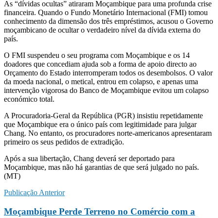
As “dívidas ocultas” atiraram Moçambique para uma profunda crise
financeira. Quando o Fundo Monetário Internacional (FMI) tomou
conhecimento da dimensão dos três empréstimos, acusou o Governo
moçambicano de ocultar o verdadeiro nível da dívida externa do
país.
O FMI suspendeu o seu programa com Moçambique e os 14
doadores que concediam ajuda sob a forma de apoio directo ao
Orçamento do Estado interromperam todos os desembolsos. O valor
da moeda nacional, o metical, entrou em colapso, e apenas uma
intervenção vigorosa do Banco de Moçambique evitou um colapso
económico total.
A Procuradoria-Geral da República (PGR) insistiu repetidamente
que Moçambique era o único país com legitimidade para julgar
Chang. No entanto, os procuradores norte-americanos apresentaram
primeiro os seus pedidos de extradição.
Após a sua libertação, Chang deverá ser deportado para
Moçambique, mas não há garantias de que será julgado no país.
(MT)
Publicação Anterior
Moçambique Perde Terreno no Comércio com a