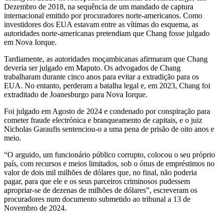
Dezembro de 2018, na sequência de um mandado de captura
internacional emitido por procuradores norte-americanos. Como
investidores dos EUA estavam entre as vítimas do esquema, as
autoridades norte-americanas pretendiam que Chang fosse julgado
em Nova Iorque.
Tardiamente, as autoridades moçambicanas afirmaram que Chang
deveria ser julgado em Maputo. Os advogados de Chang
trabalharam durante cinco anos para evitar a extradição para os
EUA. No entanto, perderam a batalha legal e, em 2023, Chang foi
extraditado de Joanesburgo para Nova Iorque.
Foi julgado em Agosto de 2024 e condenado por conspiração para
cometer fraude electrónica e branqueamento de capitais, e o juiz
Nicholas Garaufis sentenciou-o a uma pena de prisão de oito anos e
meio.
“O arguido, um funcionário público corrupto, colocou o seu próprio
país, com recursos e meios limitados, sob o ónus de empréstimos no
valor de dois mil milhões de dólares que, no final, não poderia
pagar, para que ele e os seus parceiros criminosos pudessem
apropriar-se de dezenas de milhões de dólares”, escreveram os
procuradores num documento submetido ao tribunal a 13 de
Novembro de 2024.