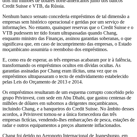
dois mil milhões de dólares norte-americanos junto dos bancos
Credit Suisse e VTB, da Rússia.
Nenhum banco sensato concederia empréstimos de tal dimensão a
empresas sem histórico operacional e geridas por um serviço de
informações. No entanto, quaisquer reservas que o Credit Suisse e o
VTB pudessem ter tido foram ultrapassadas quando Chang,
enquanto ministro das Finanças, assinou garantias soberanas, o que
significava que, em caso de incumprimento das empresas, o Estado
moçambicano assumiria o reembolso dos empréstimos.
E, como era de esperar, as três empresas acabaram por ir à falência,
transformando os empréstimos ocultos em dívidas ocultas. As
garantias assinadas por Chang eram ilícitas, uma vez que os
empréstimos ultrapassaram o tecto de endividamento estabelecido
pelas Leis do Orçamento de 2013 e 2014.
Os empréstimos resultaram de um esquema corrupto concebido pelo
grupo Privinvest, com sede em Abu Dhabi, que gastou centenas de
milhões de dólares em subornos a dirigentes moçambicanos,
incluindo Chang, e a banqueiros do Credit Suisse. No âmbito desses
acordos, a Privinvest tornou-se a única fornecedora das três
empresas fictícias, vendendo-lhes embarcações de pesca, estações de
radar e outros equipamentos a preços altamente inflacionados.
Chang foi detido no Aeroporto Internacional de Joanesburgo, em