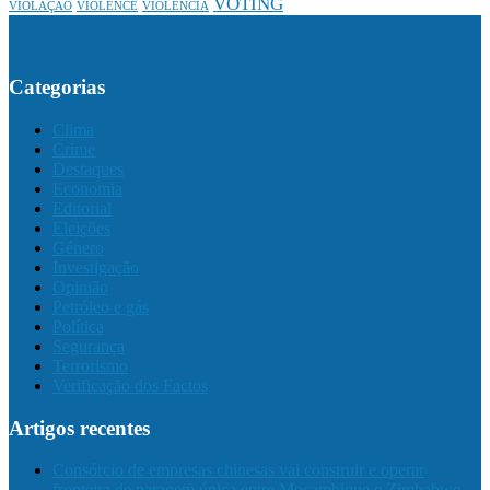
VOTING
VIOLAÇÃO
VIOLENCE
VIOLÊNCIA
Categorias
Clima
Crime
Destaques
Economia
Editorial
Eleições
Género
Investigação
Opinião
Petróleo e gás
Política
Segurança
Terrorismo
Verificação dos Factos
Artigos recentes
Consórcio de empresas chinesas vai construir e operar
fronteira de paragem única entre Moçambique e Zimbabwe