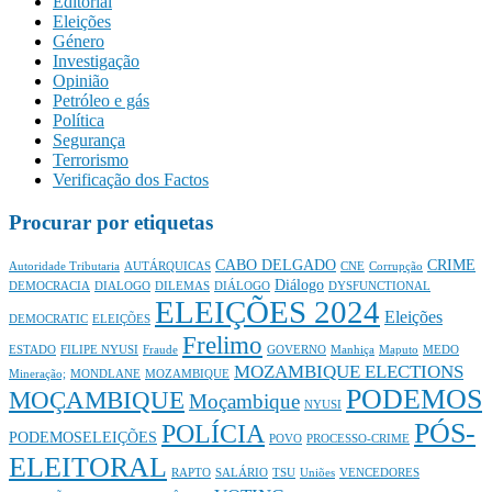
Editorial
Eleições
Género
Investigação
Opinião
Petróleo e gás
Política
Segurança
Terrorismo
Verificação dos Factos
Procurar por etiquetas
CABO DELGADO
CRIME
Autoridade Tributaria
AUTÁRQUICAS
CNE
Corrupção
Diálogo
DEMOCRACIA
DIALOGO
DILEMAS
DIÁLOGO
DYSFUNCTIONAL
ELEIÇÕES 2024
Eleições
DEMOCRATIC
ELEIÇÕES
Frelimo
ESTADO
FILIPE NYUSI
Fraude
GOVERNO
Manhiça
Maputo
MEDO
MOZAMBIQUE ELECTIONS
Mineração;
MONDLANE
MOZAMBIQUE
PODEMOS
MOÇAMBIQUE
Moçambique
NYUSI
PÓS-
POLÍCIA
PODEMOSELEIÇÕES
POVO
PROCESSO-CRIME
ELEITORAL
RAPTO
SALÁRIO
TSU
Uniões
VENCEDORES