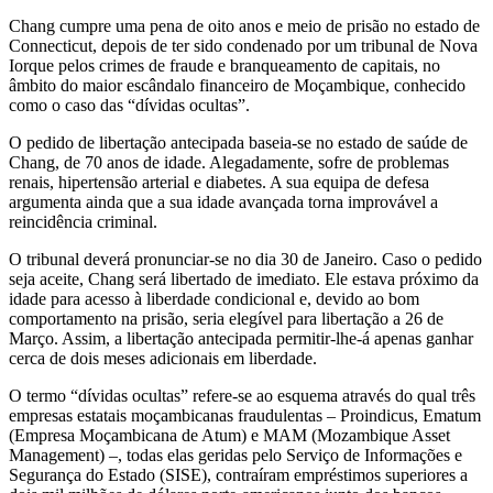
Chang cumpre uma pena de oito anos e meio de prisão no estado de
Connecticut, depois de ter sido condenado por um tribunal de Nova
Iorque pelos crimes de fraude e branqueamento de capitais, no
âmbito do maior escândalo financeiro de Moçambique, conhecido
como o caso das “dívidas ocultas”.
O pedido de libertação antecipada baseia-se no estado de saúde de
Chang, de 70 anos de idade. Alegadamente, sofre de problemas
renais, hipertensão arterial e diabetes. A sua equipa de defesa
argumenta ainda que a sua idade avançada torna improvável a
reincidência criminal.
O tribunal deverá pronunciar-se no dia 30 de Janeiro. Caso o pedido
seja aceite, Chang será libertado de imediato. Ele estava próximo da
idade para acesso à liberdade condicional e, devido ao bom
comportamento na prisão, seria elegível para libertação a 26 de
Março. Assim, a libertação antecipada permitir-lhe-á apenas ganhar
cerca de dois meses adicionais em liberdade.
O termo “dívidas ocultas” refere-se ao esquema através do qual três
empresas estatais moçambicanas fraudulentas – Proindicus, Ematum
(Empresa Moçambicana de Atum) e MAM (Mozambique Asset
Management) –, todas elas geridas pelo Serviço de Informações e
Segurança do Estado (SISE), contraíram empréstimos superiores a