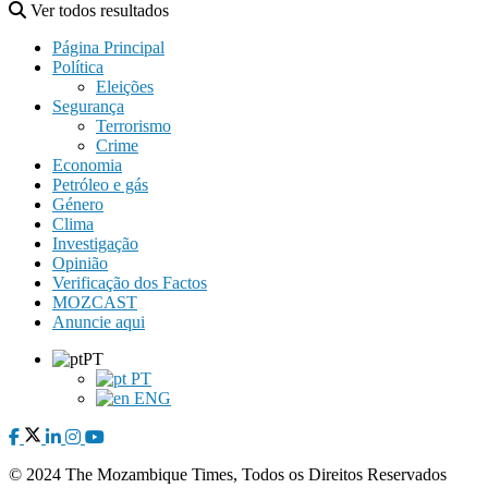
Ver todos resultados
Página Principal
Política
Eleições
Segurança
Terrorismo
Crime
Economia
Petróleo e gás
Género
Clima
Investigação
Opinião
Verificação dos Factos
MOZCAST
Anuncie aqui
PT
PT
ENG
© 2024 The Mozambique Times, Todos os Direitos Reservados